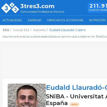
3tres3.com
211.9
Usuarios reales
Comunidad Profesional Porcina
ACTUALIDAD
SANIDAD
MERCADOS-ECONOMÍA
NUTRICIÓN
333
Social 333
Autores
Eudald Llauradó-Calero
Aquí encontrarás los autores especialistas en porcino que colaboran en 3tres3.
Eudald Llauradó-
SNiBA - Universitat
España
Autor