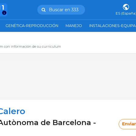
11
Buscar en 333
ES (España
GENÉTICA-REPRODUCCIÓN
MANEJO
INSTALACIONES-EQUIP
com con información de su curriculum
Calero
 Autònoma de Barcelona -
Envia