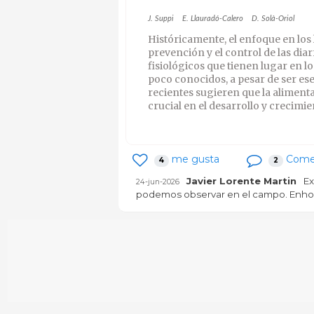
J. Suppi
E. Llauradó-Calero
D. Solà-Oriol
Históricamente, el enfoque en los 
prevención y el control de las dia
fisiológicos que tienen lugar en l
poco conocidos, a pesar de ser esen
recientes sugieren que la alimenta
crucial en el desarrollo y crecimie
me gusta
Come
4
2
Javier Lorente Martin
Ex
24-jun-2026
podemos observar en el campo. Enh