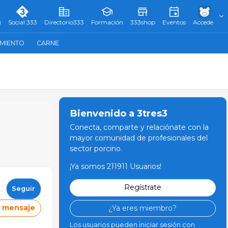
)
Social 333
Directorio333
Formación
333shop
Eventos
Accede
AMIENTO
CARNE
Bienvenido a 3tres3
Conecta, comparte y relaciónate con la
mayor comunidad de profesionales del
sector porcino.
¡Ya somos 211911 Usuarios!
Regístrate
Seguir
r mensaje
¿Ya eres miembro?
Los usuarios pueden iniciar sesión con