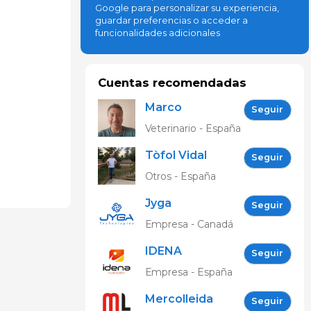
Google para personalizar su experiencia,
guardar preferencias o acceder a
funcionalidades adicionales
Cuentas recomendadas
Marco
Seguir
Antonio
Veterinario - España
Jacho López
Tòfol Vidal
Seguir
Otros - España
Jyga
Seguir
Technologies
Empresa - Canadá
España
IDENA
Seguir
NUTRICIÓN
Empresa - España
Mercolleida
Seguir