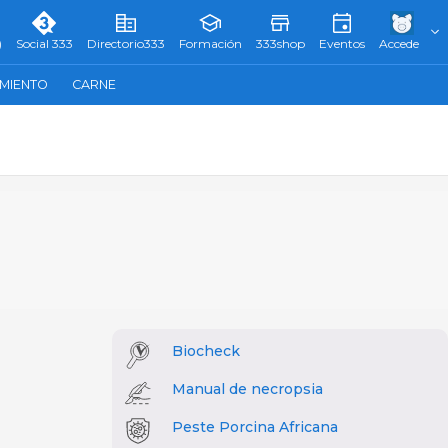
)
Social 333
Directorio333
Formación
333shop
Eventos
Accede
AMIENTO
CARNE
Biocheck
Manual de necropsia
Peste Porcina Africana