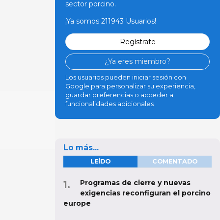
sector porcino.
¡Ya somos 211943 Usuarios!
Regístrate
¿Ya eres miembro?
Los usuarios pueden iniciar sesión con
Google para personalizar su experiencia,
guardar preferencias o acceder a
funcionalidades adicionales
Lo más...
LEÍDO
COMENTADO
Programas de cierre y nuevas
exigencias reconfiguran el porcino
europe