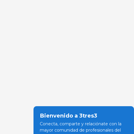
Bienvenido a 3tres3
Conecta, comparte y relaciónate con la
mayor comunidad de profesionales del