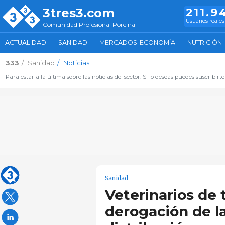
3tres3.com
211.9
Usuarios reales
Comunidad Profesional Porcina
ACTUALIDAD
SANIDAD
MERCADOS-ECONOMÍA
NUTRICIÓN
333
Sanidad
Noticias
Para estar a la última sobre las noticias del sector. Si lo deseas puedes suscribirte
Sanidad
Veterinarios de
derogación de l