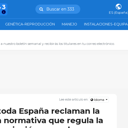
43
Buscar en 333
ES (España
GENÉTICA-REPRODUCCIÓN
MANEJO
INSTALACIONES-EQUIP
 a nuestro boletín semanal y recibirás los titulares en tu correo electrónico.
Lee este artículo en:
Idioma
 toda España reclaman la
a normativa que regula la