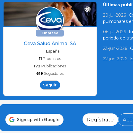
Últimas publi
20-jul-2026
Co
pulmonares e
06-jul-2026
Im
Empresa
periodo de tra
Ceva Salud Animal SA
23-jun-2026
C
España
22-jun-2026
E
11
Productos
172
Publicaciones
619
Seguidores
Seguir
Regístrate
Acc