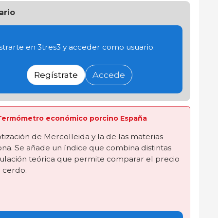
ario
trarte en 3tres3 y acceder como usuario.
Regístrate
Accede
ta Termómetro económico porcino España
tización de Mercolleida y la de las materias
ona. Se añade un índice que combina distintas
ulación teórica que permite comparar el precio
l cerdo.