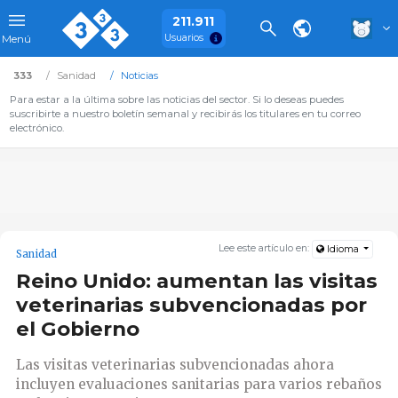
211.911
Usuarios
Menú
333
Sanidad
Noticias
Para estar a la última sobre las noticias del sector. Si lo deseas puedes
suscribirte a nuestro boletín semanal y recibirás los titulares en tu correo
electrónico.
Lee este artículo en:
Idioma
Sanidad
Reino Unido: aumentan las visitas
veterinarias subvencionadas por
el Gobierno
Las visitas veterinarias subvencionadas ahora
incluyen evaluaciones sanitarias para varios rebaños