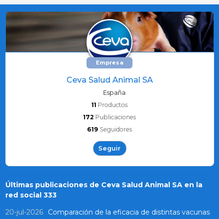
Empresa
Ceva Salud Animal SA
España
11
Productos
172
Publicaciones
619
Seguidores
Seguir
Últimas publicaciones de Ceva Salud Animal SA en la
red social 333
20-jul-2026
Comparación de la eficacia de distintas vacunas