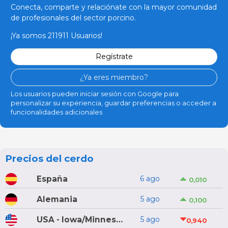
Conecta, comparte y relaciónate con la mayor comunidad
de profesionales del sector porcino.
¡Ya somos 211911 Usuarios!
Regístrate
¿Ya eres miembro?
Los usuarios pueden iniciar sesión con Google para
personalizar su experiencia, guardar preferencias o acceder a
funcionalidades adicionales
Precios del cerdo
España
6 ago
0,010
Alemania
5 ago
0,100
USA - Iowa/Minnesota
5 ago
0,940