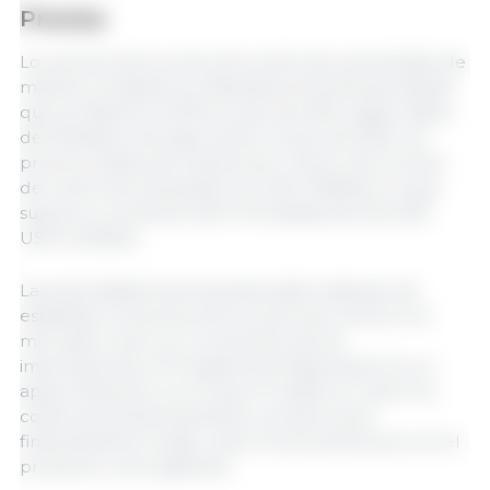
Precios
Los precios de la carne de cerdo han aumentado de
manera constante en República Dominicana desde
que se detectó la PPA en julio de 2021, según datos
del Ministerio de Agricultura. A junio de 2024, los
precios medios de venta al por menor de la carne
de cerdo han alcanzado los USD 2,36/libra, lo que
supone un aumento del 10 % desde julio de 2021
USD 2,14/libra.
Las autoridades dominicanas están tratando de
estabilizar los precios de la carne de cerdo en el
mercado local con un aumento de las
importaciones. El
Programa de Pignoración es un
apoyo financiero en el que el Gobierno cubre los
costos de almacenamiento y proporciona
financiamiento a bajo costo a los productores con el
producto como garantía.