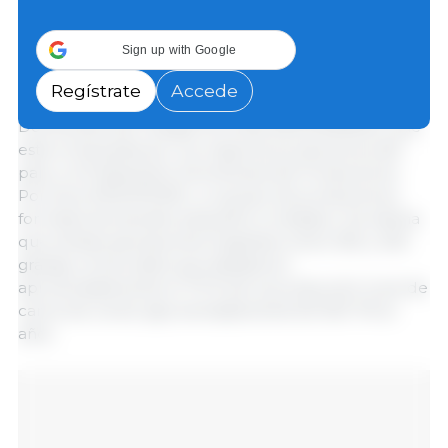
proceso de repoblar sus granjas, lo que influirá
positivamente la producción local en el futuro.
Sign up with Google
República Dominicana cuenta con dos grandes
Regístrate
Accede
asociaciones de productores porcinos: la Asociación
Dominicana de Granjas Porcinas (ADOGRANJA), que
está compuesta por los mayores productores del
país, y la Federación Dominicana de Productores
Porcinos (FEDOPORC), un grupo de productores
formales de tamaño pequeño a mediano. Se estima
que ambas asociaciones engloban entre 350 y 400
granjas comerciales que abastecen
aproximadamente el 70 % de la producción local de
carne de cerdo (aproximadamente 60 000 TM al
año).