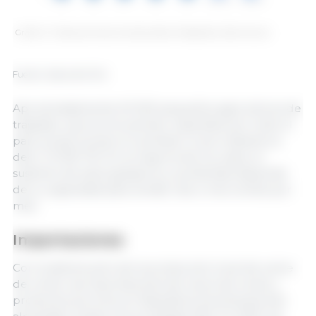
Gráfico 1. Producción de carne de cerdo en República Dominicana
Fuente: datos de MOA
Aproximadamente 20 000 pequeños agricultores de
traspatio, que se encuentran repartidos por todo el
país, proporcionan el suministro local restante es
decir, 15 000 TM. En la mayoría de los casos, el
sustento de estos granjeros y sus familias depende
de su capacidad para vender dos o tres cerdos por
mes.
Importaciones
Con la disminución de la producción local de carne
de cerdo, las importaciones de carne de cerdo y
productos porcinos en República Dominicana han