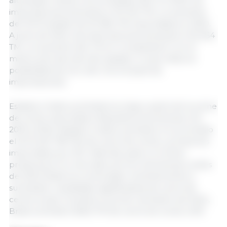
alcanzado niveles récord desde 2021. En 2023, las
importaciones alcanzaron 101 324 TM, un aumento
del 153 % desde las 40 084 TM importadas en 2020.
A junio de 2024, las importaciones alcanzaron 56 464
TM, un aumento del 3 % en comparación con el
mismo período del año pasado, lo que indica la
posibilidad de otro año récord para las
importaciones.
Estados Unidos suministra la mayor parte de la carne
de cerdo importada a República Dominicana. De
2019 a 2023, Estados Unidos suministró en promedio
el 94 % (61 748 TM) de carne de cerdo y productos
importados por RD. Además, pese a no tener
presencia en el mercado porcino dominicano antes
de 2023, Brasil ha comenzado recientemente a
suministrar cantidades significativas de carne de
cerdo al país. Durante el primer semestre de 2024,
Brasil suministró 6642 TM de carne de cerdo a RD.