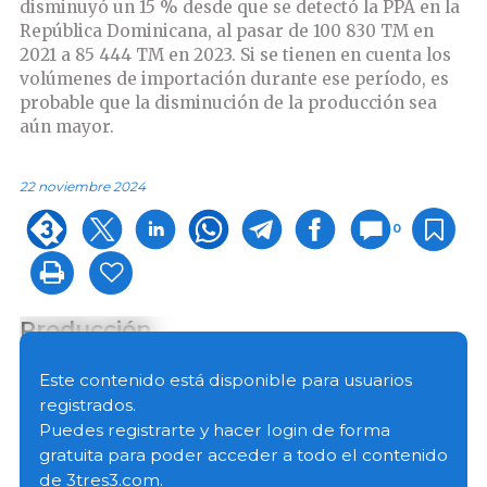
disminuyó un 15 % desde que se detectó la PPA en la
República Dominicana, al pasar de 100 830 TM en
2021 a 85 444 TM en 2023.
Si se tienen en cuenta los
volúmenes de importación durante ese período, es
probable que la disminución de la producción sea
aún mayor.
22 noviembre 2024
0
Producción
De enero a junio de 2024, la producción local
Este contenido está disponible para usuarios
aumentó un 1 % en comparación con el mismo
registrados.
período del año pasado. Algunos productores de
Puedes registrarte y hacer login de forma
carne de cerdo, en particular los agricultores de
gratuita para poder acceder a todo el contenido
traspatio inicialmente afectados por la PPA, están en
de 3tres3.com.