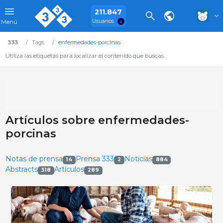
211.847
Usuarios
Menú
333
Tags
enfermedades-porcinas
Utiliza las etiquetas para localizar el contenido que buscas.
Artículos sobre enfermedades-
porcinas
Notas de prensa
Prensa 333
Noticias
14
2
884
Abstracts
Artículos
318
289