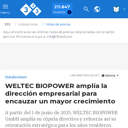
211.847
Usuarios
Menú
333
Instalaciones
Notas de prensa
Aquí encontrarás las últimas notas de prensa relacionadas con el sector
porcino. Envianos la tuya a: info@3tres3.com
Lee este artículo en:
Idioma
Instalaciones
WELTEC BIOPOWER amplía la
dirección empresarial para
encauzar un mayor crecimiento
A partir del 1 de junio de 2025, WELTEC BIOPOWER
GmbH amplía su cúpula directiva y refuerza así su
orientación estratégica para los años venideros.