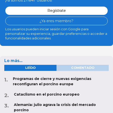
¡Ya somos 211847 Usuarios!
Regístrate
¿Ya eres miembro?
Los usuarios pueden iniciar sesión con Google para
personalizar su experiencia, guardar preferencias o acceder a
funcionalidades adicionales
Lo más...
LEÍDO
COMENTADO
Programas de cierre y nuevas exigencias
reconfiguran el porcino europe
Cataclismo en el porcino europeo
Alemania: julio agrava la crisis del mercado
porcino