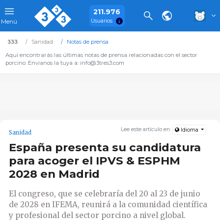
211.976
Usuarios
Menú
333
Sanidad
Notas de prensa
Aquí encontrarás las últimas notas de prensa relacionadas con el sector
porcino. Envianos la tuya a: info@3tres3.com
Lee este artículo en:
Idioma
Sanidad
España presenta su candidatura
para acoger el IPVS & ESPHM
2028 en Madrid
El congreso, que se celebraría del 20 al 23 de junio
de 2028 en IFEMA, reunirá a la comunidad científica
y profesional del sector porcino a nivel global.