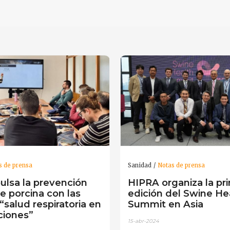
s de prensa
Sanidad
Notas de prensa
ulsa la prevención
HIPRA organiza la pr
pe porcina con las
edición del Swine He
“salud respiratoria en
Summit en Asia
iciones”
15-abr-2024