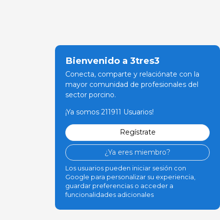
Bienvenido a 3tres3
Conecta, comparte y relaciónate con la
mayor comunidad de profesionales del
sector porcino.
¡Ya somos 211911 Usuarios!
Regístrate
¿Ya eres miembro?
Los usuarios pueden iniciar sesión con
Google para personalizar su experiencia,
guardar preferencias o acceder a
funcionalidades adicionales