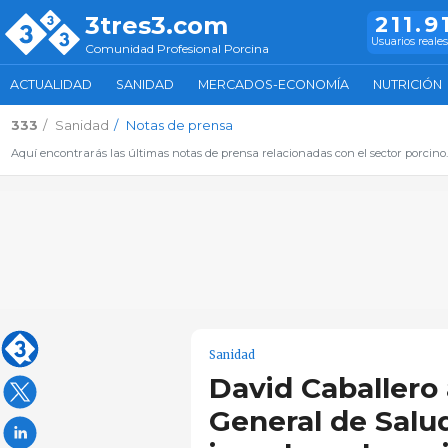
3tres3.com
211.9
Usuarios reales
Comunidad Profesional Porcina
ACTUALIDAD
SANIDAD
MERCADOS-ECONOMÍA
NUTRICIÓN
333
Sanidad
Notas de prensa
Aquí encontrarás las últimas notas de prensa relacionadas con el sector porcino
Sanidad
David Caballero
General de Salu