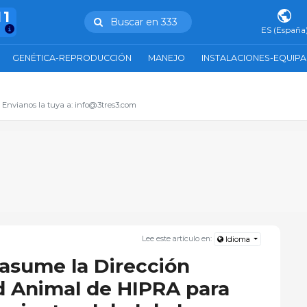
11
Buscar en 333
ES (España
GENÉTICA-REPRODUCCIÓN
MANEJO
INSTALACIONES-EQUIP
. Envianos la tuya a: info@3tres3.com
Lee este artículo en:
Idioma
 asume la Dirección
d Animal de HIPRA para