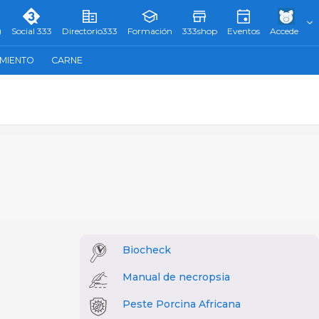
)
Social 333
Directorio333
Formación
333shop
Eventos
Accede
AMIENTO
CARNE
Biocheck
Manual de necropsia
Peste Porcina Africana