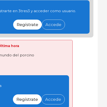
trarte en 3tres3 y acceder como usuario.
Regístrate
Accede
 Última hora
 mundo del porcino
a
Regístrate
Accede