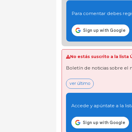
Para comentar debes regis
No estás suscrito a la lista
Boletín de noticias sobre el
ver último
Accede y apúntate a la list