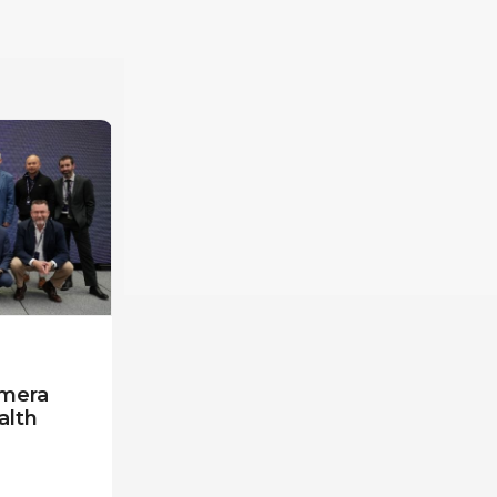
imera
alth