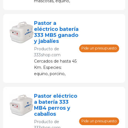
mascotas, equino,
porcino. Duración:
hasta 6 días con
batería de 12 V y 7
Pastor a
Ah
eléctrico batería
333 MB5 ganado
y jabalíes
Pide un presupuesto
Producto de
333shop.com
Cercados de hasta 45
Km. Especies:
equino, porcino,
vacuno, ovino y
animales salvajes
(jabalíes, corzos, ... )
Pastor eléctrico
a batería 333
MB4 perros y
caballos
Pide un presupuesto
Producto de
333shop.com