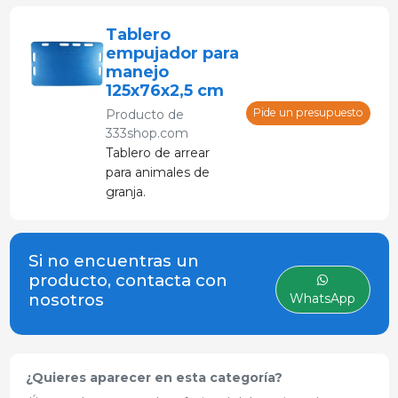
de lechones y cerdos
de engorde.
Tablero
Disponible en rojo,
empujador para
azul, amarillo y verde.
manejo
125x76x2,5 cm
Pide un presupuesto
Producto de
333shop.com
Tablero de arrear
para animales de
granja.
Si no encuentras un
producto, contacta con
nosotros
WhatsApp
¿Quieres aparecer en esta categoría?