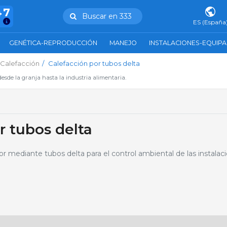
47
Buscar en 333
ES (España
GENÉTICA-REPRODUCCIÓN
MANEJO
INSTALACIONES-EQUIP
Calefacción
Calefacción por tubos delta
esde la granja hasta la industria alimentaria.
r tubos delta
r mediante tubos delta para el control ambiental de las instalac