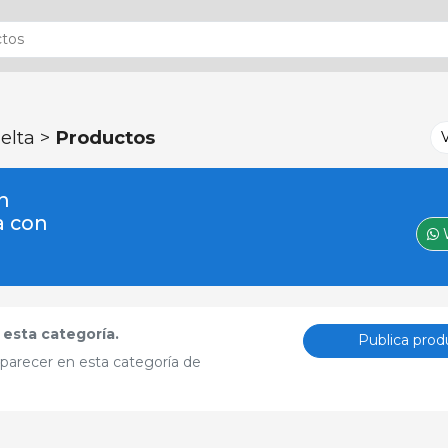
elta >
Productos
n
a con
esta categoría.
Publica prod
aparecer en esta categoría de