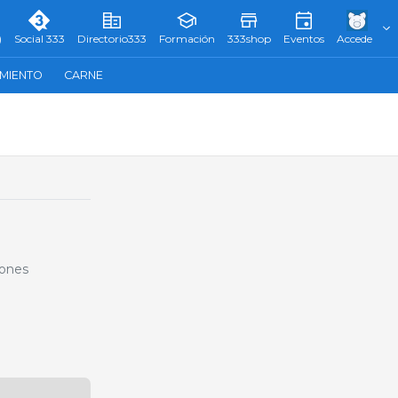
)
Social 333
Directorio333
Formación
333shop
Eventos
Accede
AMIENTO
CARNE
iones