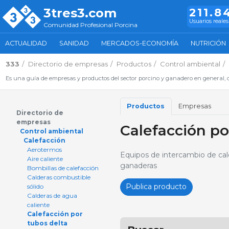
3tres3.com
211.8
Usuarios reales
Comunidad Profesional Porcina
ACTUALIDAD
SANIDAD
MERCADOS-ECONOMÍA
NUTRICIÓN
333
Directorio de empresas
Productos
Control ambiental
Es una guía de empresas y productos del sector porcino y ganadero en general, d
Productos
Empresas
Directorio de
empresas
Calefacción po
Control ambiental
Calefacción
Aerotermos
Equipos de intercambio de calo
Aire caliente
ganaderas
Bombillas de calefacción
Calderas combustible
Publica producto
sólido
Calderas de agua
caliente
Calefacción por
tubos delta