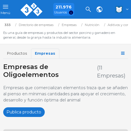
211.976
Usuarios
Menú
333
Directorio de empresas
Empresas
Nutrición
Aditivos y corr
Es una guía de empresas y productos del sector porcino y ganadero en
general, desde la granja hasta la industria alimentaria.
Productos
Empresas
Empresas de
(11
Oligoelementos
Empresas)
Empresas que comercializan elementos traza que se añaden
al pienso en mínimas cantidades para apoyar el crecimiento,
desarrollo y función óptima del animal
Publica producto