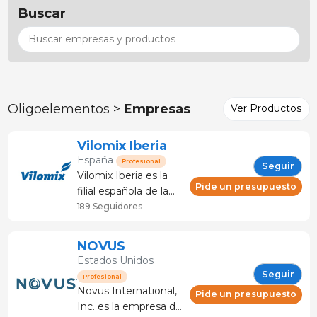
Buscar
Oligoelementos >
Empresas
Ver Productos
Vilomix Iberia
España
Profesional
Seguir
Vilomix Iberia es la
Pide un presupuesto
filial española de la
familia Vilomix, líder
189 Seguidores
global en nutrición
animal desde 1979.
NOVUS
Con más de 500
Estados Unidos
empleados, 14 filiales
Seguir
Profesional
en todo el mundo y
Novus International,
Pide un presupuesto
una facturación anual
Inc. es la empresa de
que supera los 400