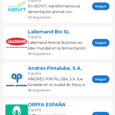
España
crecimiento y desarrollo
En ADIVIT, transformamos la
Seguir
sostenible. S
alimentación animal con
soluciones naturales e
92 Seguidores
innovadoras que mejoran la
calidad y seguridad alimentaria.
Lallemand Bio SL
Desarrollamos y comercializamos
España
productos personalizados,
Lallemand Animal Nutrition es
Seguir
utilizando tecnología de
líder mundial en la fermentación
vanguardia para sa
microbiana de microorganismos
96 Seguidores
como levaduras y bacterias para
su uso en la producción animal.
Andrés Pintaluba, S.A.
Lallemand desarrolla, produce y
España
comercializa productos de levadu
ANDRÉS PINTALUBA, S.A. fue
Seguir
fundada en la ciudad de Reus, en
1978, por D. Andrés Pintaluba
68 Seguidores
Esporrín. Constituida inicialmente
como negocio familiar, identidad
ORFFA ESPAÑA
que permanece inalterable a día
España
de hoy, es en la actualidad