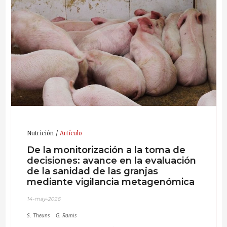
en colaboración con la Universidad de Gante y la
en distintos países de Europa y Asia.
doctorandos y ponente habitual en congresos
Universidad de Amberes. Sebastiaan mantiene
internacionales sobre diagnóstico y genómica.
además amplias colaboraciones de investigación con
universidades de toda Europa.
Nutrición
Artículo
De la monitorización a la toma de
decisiones: avance en la evaluación
de la sanidad de las granjas
mediante vigilancia metagenómica
14-may-2026
S. Theuns
G. Ramis