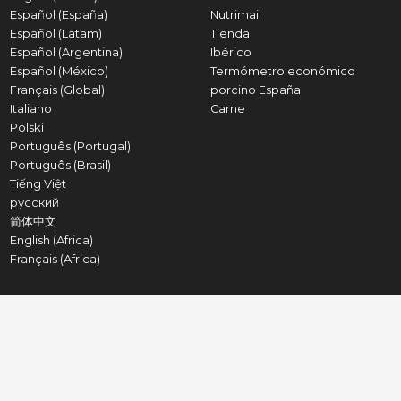
Español (España)
Nutrimail
Español (Latam)
Tienda
Español (Argentina)
Ibérico
Español (México)
Termómetro económico
Français (Global)
porcino España
Italiano
Carne
Polski
Português (Portugal)
Português (Brasil)
Tiếng Việt
русский
简体中文
English (Africa)
Français (Africa)