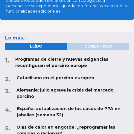
Los usuarios pueden iniciar sesión con Google para
personalizar su experiencia, guardar preferencias o acceder a
funcionalidades adicionales
Lo más...
LEÍDO
COMENTADO
Programas de cierre y nuevas exigencias
reconfiguran el porcino europe
Cataclismo en el porcino europeo
Alemania: julio agrava la crisis del mercado
porcino
España: actualización de los casos de PPA en
jabalíes (semana 32)
Olas de calor en engorde: ¿reprogramar las
comidas o racionar?