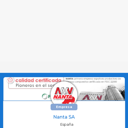
Empresa
Nanta SA
España