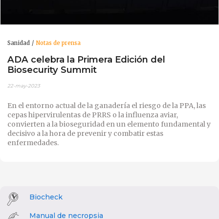
Sanidad
Notas de prensa
ADA celebra la Primera Edición del
Biosecurity Summit
22-may-2023
En el entorno actual de la ganadería el riesgo de la PPA, las
cepas hipervirulentas de PRRS o la influenza aviar,
convierten a la bioseguridad
en un elemento fundamental y
decisivo a la hora de prevenir y combatir estas
enfermedades.
Biocheck
Manual de necropsia