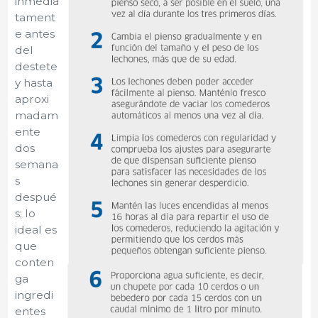
inmedia
tament
e antes
del
destete
y hasta
aproxi
madam
ente
dos
semana
s
despué
s; lo
ideal es
que
conten
ga
ingredi
entes