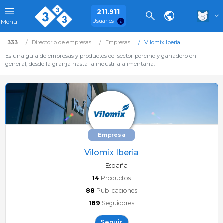
211.911
Usuarios
Menú
333
Directorio de empresas
Empresas
Vilomix Iberia
Es una guía de empresas y productos del sector porcino y ganadero en
general, desde la granja hasta la industria alimentaria.
Empresa
Vilomix Iberia
España
14
Productos
88
Publicaciones
189
Seguidores
Seguir