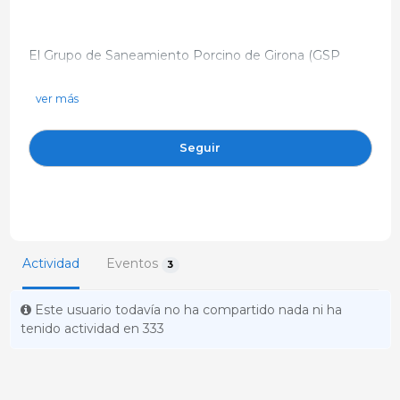
El Grupo de Saneamiento Porcino de Girona (GSP
GIRONA) es una entidad sanitaria que agrupa a todas
las granjas de porcino de la provincia. La entidad está
ver más
https://www.gspgirona.org/index.php
formada por ganaderos independientes, cooperativas y
972 21 44 14
empresas integradoras.
Seguir
Av. de Sant Narcís, 105 Bajos 17005 Girona España
Actividad
Eventos
3
Este usuario todavía no ha compartido nada ni ha
tenido actividad en 333