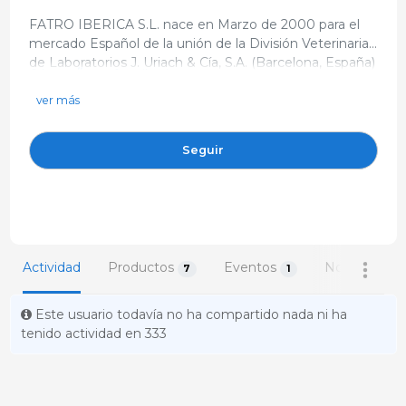
FATRO IBERICA S.L. nace en Marzo de 2000 para el
mercado Español de la unión de la División Veterinaria
de Laboratorios J. Uriach & Cía, S.A. (Barcelona, España)
https://www.fatroiberica.es
y Fatro SpA (Bolonia, Italia).
fatroiberica@gmail.com
ver más
Fatro SpA es el laboratorio líder en el mercado italiano
+34 934802277
dedicado exclusivamente al sector veterinario, con
C/ Constitución 1, Planta Baja 3 08960 Barcelona España
Seguir
divisiones de Farmacológicos, Biológicos, Pequeños
Animales (ATI), material quirúrgico (Foschi) e
Internacional con presencia mediante filiales o
empresas participadas en varios países.
J. Uriach & Cía es un laboratorio mixto con más de 160
Actividad
Productos
Eventos
Noticias
7
1
11
años de vida dedicado a la comercialización de
productos de desarrollo propio, principalmente en el
mercado de Humana, con divisiones de Productos
Este usuario todavía no ha compartido nada ni ha
Éticos, OTC, Química fina, Fármacos Genéricos y
tenido actividad en 333
Exportación.