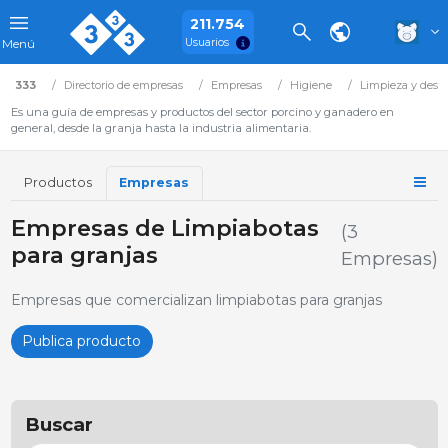
211.754
Usuarios
Menú
333
Directorio de empresas
Empresas
Higiene
Limpieza y desi
Es una guía de empresas y productos del sector porcino y ganadero en
general, desde la granja hasta la industria alimentaria.
Productos
Empresas
Empresas de Limpiabotas
(3
para granjas
Empresas)
Empresas que comercializan limpiabotas para granjas
Publica producto
Buscar