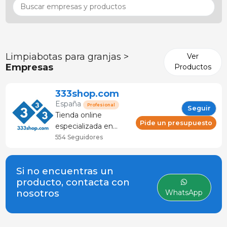
Limpiabotas para granjas >
Ver
Empresas
Productos
333shop.com
España
Profesional
Seguir
Tienda online
Pide un presupuesto
especializada en
porcino, productos
554 Seguidores
para granja y
veterinaria. Tienda
Si no encuentras un
ganadera que ofrece:
producto, contacta con
asesoramiento y
nosotros
WhatsApp
servicio ténica.
Cuenta con mas de
120 marcas y
frabricantes.