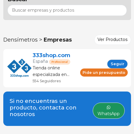
Densímetros >
Empresas
Ver Productos
333shop.com
España
Profesional
Seguir
Tienda online
Pide un presupuesto
especializada en
porcino, productos
554 Seguidores
para granja y
veterinaria. Tienda
Si no encuentras un
ganadera que ofrece:
producto, contacta con
asesoramiento y
nosotros
WhatsApp
servicio ténica.
Cuenta con mas de
120 marcas y
frabricantes.