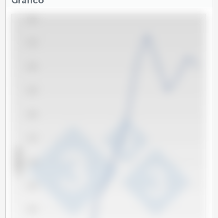
Gráfico
13,000
12,750
12,500
12,250
12,000
11,750
x 1000 Tm
11,500
11,250
11,000