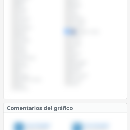
Bélgica
Bolivia
Brasil
Bulgaria
Canadá
Chile
China
Chipre
Colombia
Costa Rica
Croacia
Dinamarca
Eslovaquia
Eslovenia
España
Estados Unidos
Estonia
Filipinas
Finlandia
Francia
Grecia
Hungría
Irlanda
Italia
Letonia
Lituania
Luxemburgo
Malta
México
Países Bajos
Panamá
Paraguay
Perú
Polonia
Portugal
Reino Unido
República Checa
Rumanía
Rusia
Suecia
Vietnam
Comentarios del gráfico
3tres3 English
3tres3 España