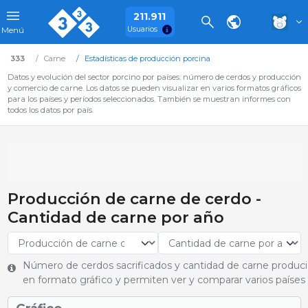
211.911
Usuarios
Menú
333
Carne
Estadísticas de producción porcina
Datos y evolución del sector porcino por países: número de cerdos y producción
y comercio de carne. Los datos se pueden visualizar en varios formatos gráficos
para los países y períodos seleccionados. También se muestran informes con
todos los datos por país.
Producción de carne de cerdo -
Cantidad de carne por año
Número de cerdos sacrificados y cantidad de carne produci
en formato gráfico y permiten ver y comparar varios países 