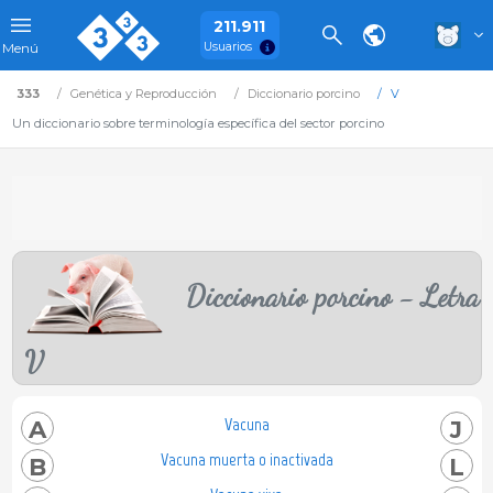
211.911
Usuarios
Menú
333
Genética y Reproducción
Diccionario porcino
V
Un diccionario sobre terminología específica del sector porcino
Diccionario porcino - Letra
V
Vacuna
A
J
Vacuna muerta o inactivada
B
L