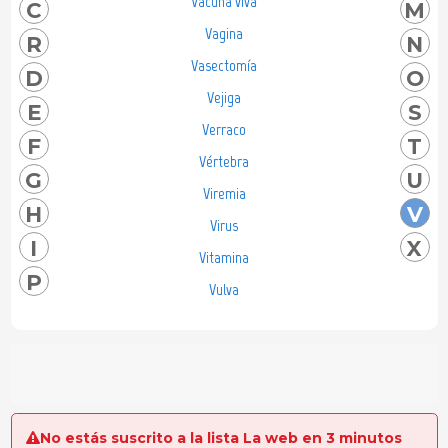
Vacuna viva
C
M
Vagina
R
N
Vasectomía
D
O
Vejiga
E
S
Verraco
F
T
Vértebra
G
U
Viremia
H
V
Virus
I
X
Vitamina
P
Vulva
No estás suscrito a la lista La web en 3 minutos