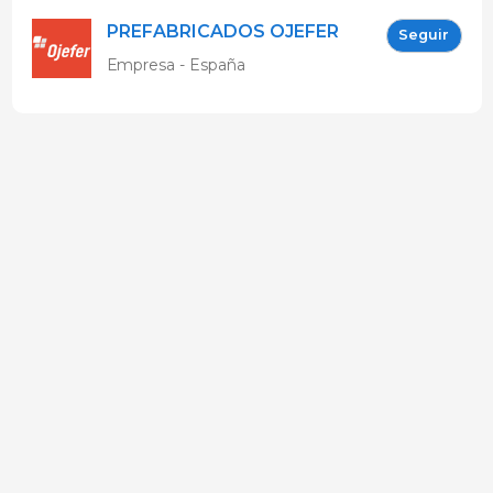
PREFABRICADOS OJEFER
Seguir
S.L.
Empresa - España