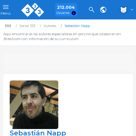
212.004
Usuarios
Menú
333
Social 333
Autores
Sebastián Napp
Aquí encontrarás los autores especialistas en porcino que colaboran en
3tres3.com con información de su curriculum
Sebastián Napp