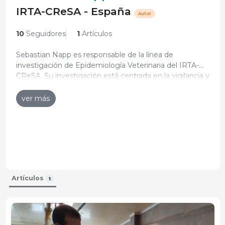
IRTA-CReSA - España
Autor
10
Seguidores
1
Artículos
Sebastian Napp es responsable de la línea de
investigación de Epidemiología Veterinaria del IRTA-
CReSA. Su investigación está centrada en la vigilancia y
Curriculum actualizado: 25-oct-2022
control de enfermedades infecciosas a través de
modelos epidemiológicos.
ver más
Artículos
1