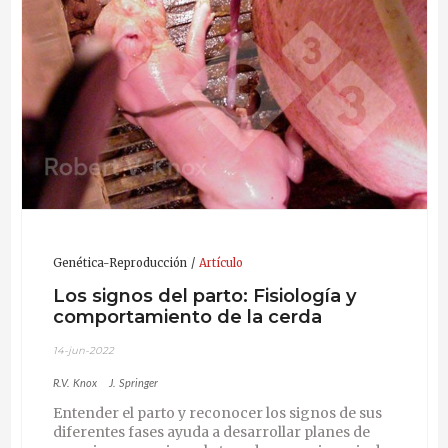
capacitación para el personal de la industria porcina en
manejo reproductivo. Su investigación se centra en la
fertilidad, estrés, diagnóstico reproductivo, control
hormonal de la reproducción y la fertilidad del esperma
congelado de cerdo.
Genética-Reproducción
Artículo
Los signos del parto: Fisiología y
comportamiento de la cerda
14-jun-2022
R.V. Knox
J. Springer
Entender el parto y reconocer los signos de sus
diferentes fases ayuda a desarrollar planes de