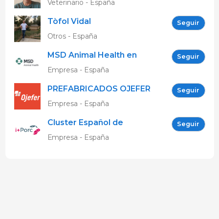
Veterinario - España
Tòfol Vidal
Seguir
Otros - España
MSD Animal Health en
Seguir
España
Empresa - España
PREFABRICADOS OJEFER
Seguir
S.L.
Empresa - España
Cluster Español de
Seguir
Productores de Ganado
Empresa - España
Porcino (+Porc)