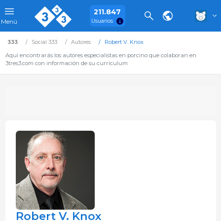
211.847
Usuarios
Menú
333
Social 333
Autores
Robert V. Knox
Aquí encontrarás los autores especialistas en porcino que colaboran en
3tres3.com con información de su curriculum
Robert V. Knox