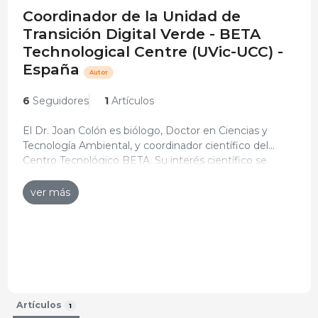
Coordinador de la Unidad de
Transición Digital Verde - BETA
Technological Centre (UVic-UCC) -
España
Autor
6
Seguidores
1
Artículos
El Dr. Joan Colón es biólogo, Doctor en Ciencias y
Tecnología Ambiental, y coordinador científico del
Centro Tecnológico BETA. Su interés científico se
Curriculum actualizado: 27-oct-2023
centra en el tratamiento biológico de residuos sólidos
(compostaje, digestión anaeróbica, biosecado), el
ver más
tratamiento de contaminantes gaseosos y olores
(biofiltración, absorción química) y la evaluación
ambiental y la optimización de las tecnologías de
tratamiento de residuos y procesos industriales
(Análisis del Ciclo de Vida, huella de carbono, huella
hídrica, etc.).
Artículos
1