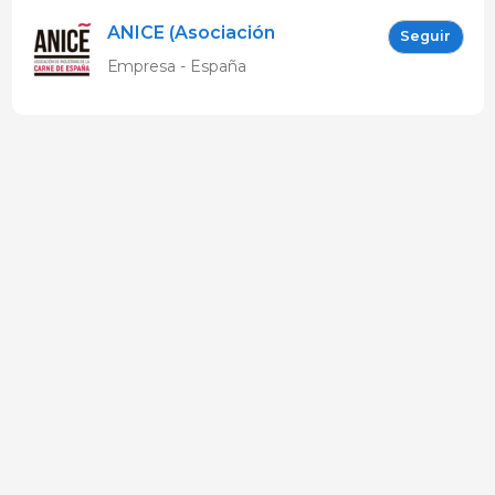
ANICE (Asociación
Seguir
Nacional de Industrias de
Empresa - España
la Carne de España)