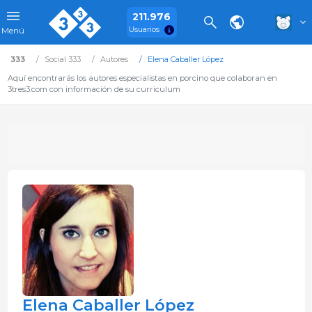
211.976
Usuarios
Menú
333
Social 333
Autores
Elena Caballer López
Aquí encontrarás los autores especialistas en porcino que colaboran en
3tres3.com con información de su curriculum
Elena Caballer López