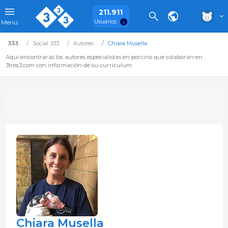
211.911
Usuarios
Menú
333
Social 333
Autores
Chiara Musella
Aquí encontrarás los autores especialistas en porcino que colaboran en
3tres3.com con información de su curriculum
Chiara Musella