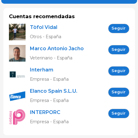
Cuentas recomendadas
Tòfol Vidal
Seguir
Otros - España
Marco Antonio Jacho
Seguir
López
Veterinario - España
Interham
Seguir
Empresa - España
Elanco Spain S.L.U.
Seguir
Empresa - España
INTERPORC
Seguir
Empresa - España