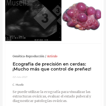
Octubre 2009 - Junio 2012 Universidad de Medicina
Veterinaria de Milán
– Italia
: Gestión de diseños
experimentales en granjas y procesamiento de datos
para investigación científica en enfermedades
porcinas.
Marzo 2008 - Septiembre 2009
Beca en el Istituto
Zooprofilattico Sperimentale del Piemonte, Liguria e
Valle d'Aosta: Gestión del "Proyecto piloto para el
desarrollo de un protocolo diagnóstico de
enfermedades por circovirus porcino (PCVD) y
encuesta sobre la prevalencia en granjas porcinas
Genética-Reproducción
Artículo
de Piamonte".
Ecografía de precisión en cerdas:
¡Mucho más que control de preñez!
02-nov-2021
C. Musella
Se puede utilizar la ecografía para visualizar las
estructuras ováricas, evaluar el estado puberal y
diagnosticar patologías ováricas.