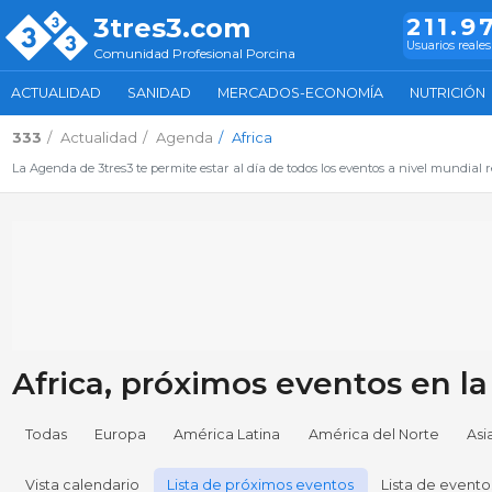
3tres3.com
211.9
Usuarios reales
Comunidad Profesional Porcina
ACTUALIDAD
SANIDAD
MERCADOS-ECONOMÍA
NUTRICIÓN
333
Actualidad
Agenda
Africa
La Agenda de 3tres3 te permite estar al día de todos los eventos a nivel mundial r
Africa, próximos eventos en l
Todas
Europa
América Latina
América del Norte
Asi
Vista calendario
Lista de próximos eventos
Lista de evento