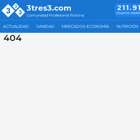
3tres3.com
211.9
Usuarios reales
Comunidad Profesional Porcina
ACTUALIDAD
SANIDAD
MERCADOS-ECONOMÍA
NUTRICIÓN
404