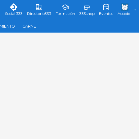
)
Social 333
Directorio333
Formación
333shop
Eventos
Accede
AMIENTO
CARNE