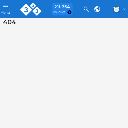
211.754
Usuarios
Menú
404