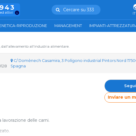
.943
Cercare su 333
ed attivi
IT
ENETICA-RIPRODUZIONE
MANAGEMENT
IMPIANTI-ATTREZZATUR
, dall'allevamento all'industria alimentare.
C/ Domènech Casamira, 3 Polígono industrial Pintors Nord 1750
8128
Spagna
Segui
Inviare un 
 lavorazione delle carni.
zato.