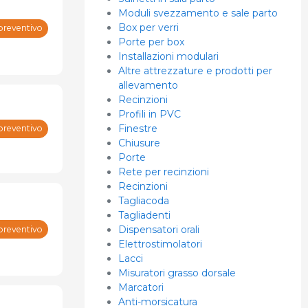
Moduli svezzamento e sale parto
Box per verri
preventivo
Porte per box
Installazioni modulari
Altre attrezzature e prodotti per
allevamento
Recinzioni
Profili in PVC
Finestre
preventivo
Chiusure
Porte
Rete per recinzioni
Recinzioni
Tagliacoda
Tagliadenti
Dispensatori orali
preventivo
Elettrostimolatori
Lacci
Misuratori grasso dorsale
Marcatori
Anti-morsicatura