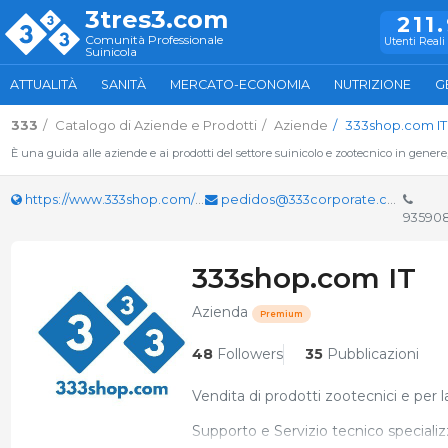
3tres3.com
211
Comunità Professionale
Utenti Reali 
Suinicola
ATTUALITÀ
SANITÀ
MERCATO-ECONOMIA
NUTRIZIONE
G
333
Catalogo di Aziende e Prodotti
Aziende
333shop.com IT
È una guida alle aziende e ai prodotti del settore suinicolo e zootecnico in genere
https://www.333shop.com/it/
pedidos@333corporate.com
93590
333shop.com IT
Azienda
Premium
48
Followers
35
Pubblicazioni
Vendita di prodotti zootecnici e per la
Supporto e Servizio tecnico specializ