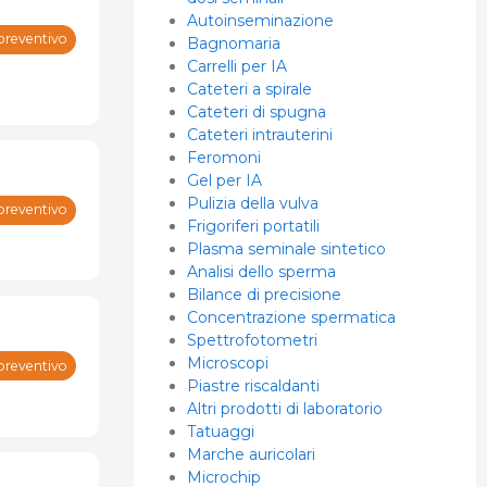
Autoinseminazione
preventivo
Bagnomaria
Carrelli per IA
Cateteri a spirale
Cateteri di spugna
Cateteri intrauterini
Feromoni
Gel per IA
Pulizia della vulva
preventivo
Frigoriferi portatili
Plasma seminale sintetico
Analisi dello sperma
Bilance di precisione
Concentrazione spermatica
Spettrofotometri
Microscopi
preventivo
Piastre riscaldanti
Altri prodotti di laboratorio
Tatuaggi
Marche auricolari
Microchip