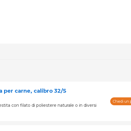
a. Oltre 120 marchi e fabbricanti
a per carne, calibro 32/S
Chiedi un 
stita con filato di poliestere naturale o in diversi