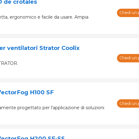
 de crotales
Chiedi un 
hetta, ergonomico e facile da usare. Ampia
ventilatori Strator Coolix
Chiedi un 
 STRATOR.
 VectorFog H100 SF
Chiedi un 
mente progettato per l'applicazione di soluzioni
 VectorFog H200 SF-SS