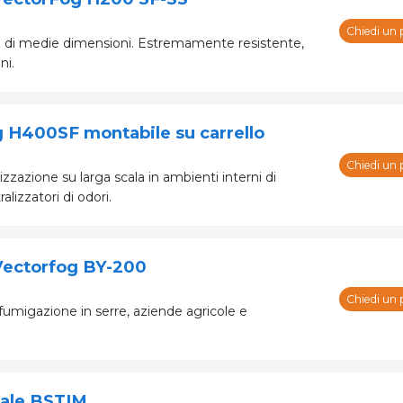
Chiedi un 
e di medie dimensioni. Estremamente resistente,
ni.
 H400SF montabile su carrello
Chiedi un 
zzazione su larga scala in ambienti interni di
ralizzatori di odori.
 Vectorfog BY-200
Chiedi un 
a fumigazione in serre, aziende agricole e
iale BSTIM