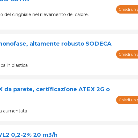
Chiedi un 
o del cinghiale nel rilevamento del calore.
e monofase, altamente robusto SODECA
Chiedi un 
a in plastica.
X da parete, certificazione ATEX 2G o
Chiedi un 
zza aumentata
L2 0,2-2% 20 m3/h