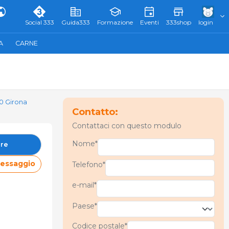
Social 333
Guida333
Formazione
Eventi
333shop
login
A
CARNE
0 Girona
Contatto:
Contattaci con questo modulo
Nome*
re
messaggio
Telefono*
e-mail*
Paese*
Codice postale*