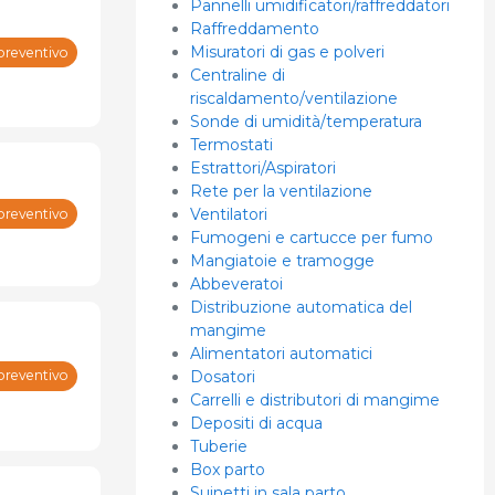
Pannelli umidificatori/raffreddatori
Raffreddamento
Misuratori di gas e polveri
preventivo
Centraline di
riscaldamento/ventilazione
Sonde di umidità/temperatura
Termostati
Estrattori/Aspiratori
Rete per la ventilazione
Ventilatori
preventivo
Fumogeni e cartucce per fumo
Mangiatoie e tramogge
Abbeveratoi
Distribuzione automatica del
mangime
Alimentatori automatici
Dosatori
preventivo
Carrelli e distributori di mangime
Depositi di acqua
Tuberie
Box parto
Suinetti in sala parto