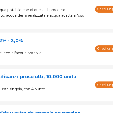
Chiedi un 
cqua potabile che di quella di processo
to, acqua demineralizzata e acqua adatta all'uso
2% - 2,0%
Chiedi un 
 ecc. all'acqua potabile.
ificare i prosciutti, 10.000 unità
Chiedi un 
punta singola, con 4 punte.
ida y extra de energía en porcino