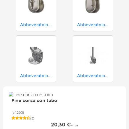
Abbeveratoio Aco Funki per scrofe di grossa taglia Multi-Drinker MAXI
Abbeveratoio Aco Funki per scrofe Multi-Drinker MULTI
Abbeveratoio in acciaio inox Aco Funki per suinetti in box parto
Abbeveratoio in acciaio inox Aco Funki per suinetti in box parto, tubo da 36 cm
Fine corsa con tubo
ref: 2209
(
3
)
20,30
€
+ iva