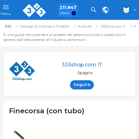
211.847
Utenti
Menu
333
Catalogo di Aziende e Prodotti
Aziende
333shop.com IT
Fi
È una guida alle aziende e ai prodotti del settore suinicolo e zootecnico in
genere, dall'allevamento all'industria alimentare.
333shop.com IT
Spagna
Seguire
Finecorsa (con tubo)