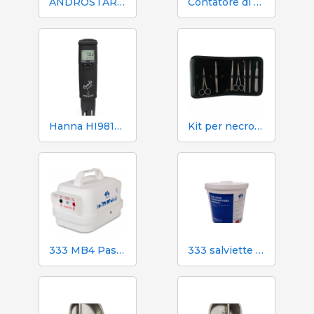
ANDROSTAR PLUS 47 g / 100 L - Prolungatore di sperma a lunga durata
Contatore di volume e azoto Mecaniques Segalés DN150
Hanna HI98130 pH, EC, TDS e tester di temperatura
Kit per necroscopia e dissezione 333 - 7 strumenti
333 MB4 Pastore elettrico a batteria per cani e cavalli
333 salviette umidificate per scrofe durante l'inseminazione