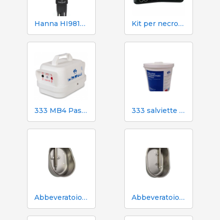
Hanna HI98130 pH, EC, TDS e tester di temperatura
Kit per necroscopia e dissezione 333 - 7 strumenti
333 MB4 Pastore elettrico a batteria per cani e cavalli
333 salviette umidificate per scrofe durante l'inseminazione
Abbeveratoio Aco Funki per scrofe di grossa taglia Multi-Drinker MAXI
Abbeveratoio Aco Funki per scrofe Multi-Drinker MULTI