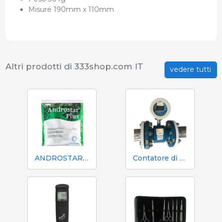
Misure 190mm x 110mm
Altri prodotti di 333shop.com IT
vedere tutti
ANDROSTAR PLUS 47 g / 100 L - Prolungatore di sperma a lunga durata
Contatore di volume e azoto Mecaniques Segalés DN150