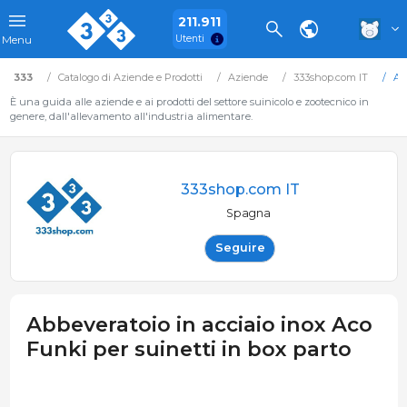
211.911
Utenti
Menu
333
Catalogo di Aziende e Prodotti
Aziende
333shop.com IT
Ab
È una guida alle aziende e ai prodotti del settore suinicolo e zootecnico in
genere, dall'allevamento all'industria alimentare.
333shop.com IT
Spagna
Seguire
Abbeveratoio in acciaio inox Aco
Funki per suinetti in box parto