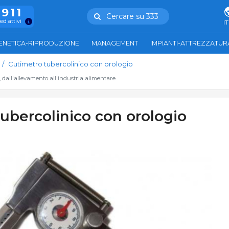
.911
Cercare su 333
ed attivi
IT
ENETICA-RIPRODUZIONE
MANAGEMENT
IMPIANTI-ATTREZZATUR
Cutimetro tubercolinico con orologio
, dall'allevamento all'industria alimentare.
ubercolinico con orologio