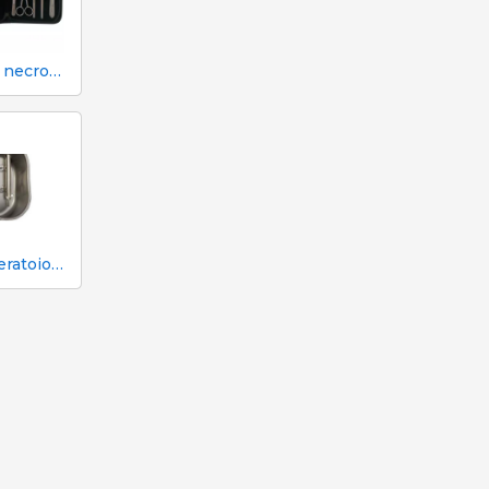
Kit per necroscopia e dissezione 333 - 7 strumenti
Abbeveratoio Aco Funki per scrofe Multi-Drinker MULTI