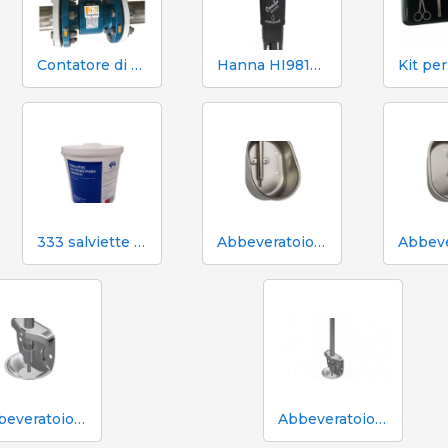
Contatore di volume e azoto Mecaniques Segalés DN150
Hanna HI98130 pH, EC, TDS e tester di temperatura
333 salviette umidificate per scrofe durante l'inseminazione
Abbeveratoio Aco Funki per scrofe di grossa taglia Multi-Drinker MAXI
Abbeveratoio in acciaio inox Aco Funki per suinetti in box parto
Abbeveratoio in acciaio inox Aco Funki per suinetti in box parto, tubo da 36 cm