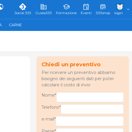
Social 333
Guida333
Formazione
Eventi
333shop
login
A
CARNE
Chiedi un preventivo
Per ricevere un preventivo abbiamo
bisogno dei seguenti dati per poter
calcolare il costo di invio
Nome*
Telefono*
e-mail*
Paese*