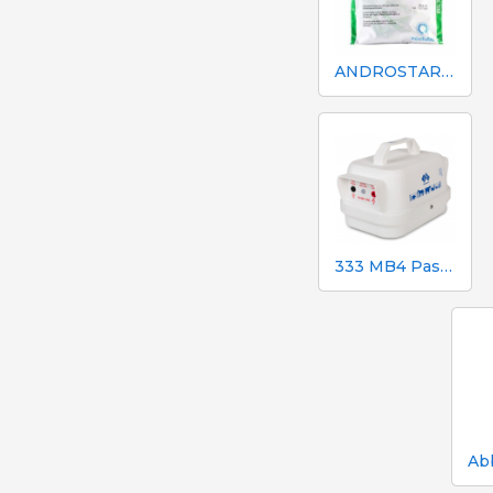
ANDROSTAR PLUS 47 g / 100 L - Prolungatore di sperma a lunga durata
333 MB4 Pastore elettrico a batteria per cani e cavalli