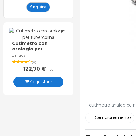
Seguire
Cutimetro con
orologio per
tubercolina
ref: 3159
(
8
)
122,70
€
+ iva
Acquistare
Il cutimetro analogico n
Campionamento