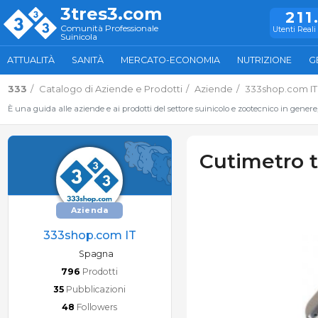
3tres3.com
211
Comunità Professionale
Utenti Reali 
Suinicola
ATTUALITÀ
SANITÀ
MERCATO-ECONOMIA
NUTRIZIONE
G
333
Catalogo di Aziende e Prodotti
Aziende
333shop.com IT
È una guida alle aziende e ai prodotti del settore suinicolo e zootecnico in genere
Cutimetro t
Azienda
333shop.com IT
Spagna
796
Prodotti
35
Pubblicazioni
48
Followers