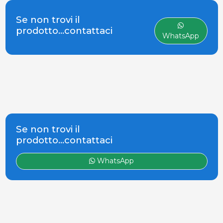
Servizio tecnico
gabbie, ai box fino
specializzato. Il
Se non trovi il
agli accessori per il
negozio specializzato
prodotto...contattaci
WhatsApp
in suinicoltura. Oltre
120 marchi e
fabbricanti
Se non trovi il
prodotto...contattaci
WhatsApp