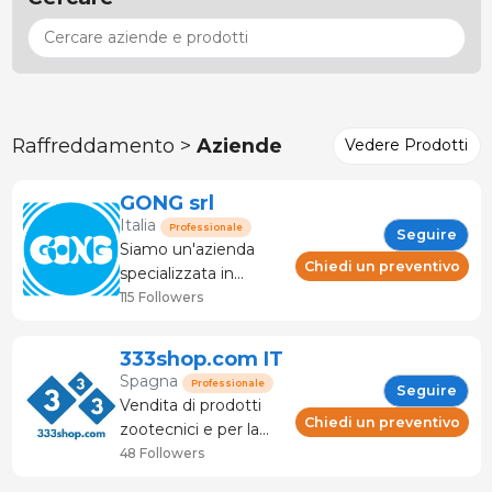
Raffreddamento >
Aziende
Vedere Prodotti
GONG srl
Italia
Professionale
Seguire
Siamo un'azienda
Chiedi un preventivo
specializzata in
attrezzature
115 Followers
zootecniche,
progettazione e
333shop.com IT
sviluppo di capannoni
Spagna
Professionale
Seguire
"chiavi in mano" in
Vendita di prodotti
campo suinicolo. In
Chiedi un preventivo
zootecnici e per la
campo suinicolo
lavorazione delle
48 Followers
offriamo attrezzature
carni. Supporto e
che spaziano dalle