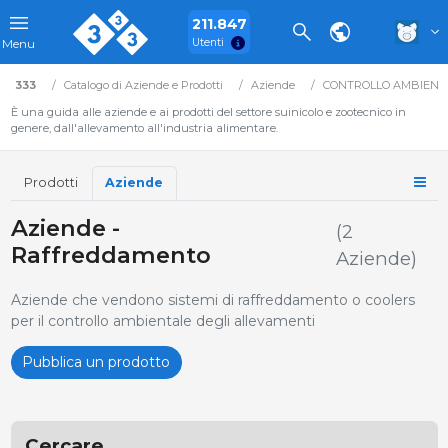
211.847
Utenti
Menu
333
Catalogo di Aziende e Prodotti
Aziende
CONTROLLO AMBIENT
È una guida alle aziende e ai prodotti del settore suinicolo e zootecnico in
genere, dall'allevamento all'industria alimentare.
Prodotti
Aziende
Aziende -
(2
Raffreddamento
Aziende)
Aziende che vendono sistemi di raffreddamento o coolers
per il controllo ambientale degli allevamenti
Pubblica un prodotto
Cercare