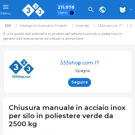
211.976
Utenti
Menu
333
Catalogo di Aziende e Prodotti
Aziende
333shop.com IT
Ch
È una guida alle aziende e ai prodotti del settore suinicolo e zootecnico in
genere, dall'allevamento all'industria alimentare.
333shop.com IT
Spagna
Seguire
Chiusura manuale in acciaio inox
per silo in poliestere verde da
2500 kg