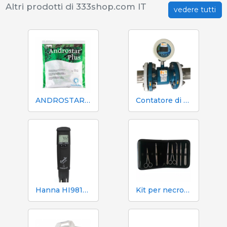
Altri prodotti di 333shop.com IT
vedere tutti
ANDROSTAR PLUS 47 g / 100 L - Prolungatore di sperma a lunga durata
Contatore di volume e azoto Mecaniques Segalés DN150
Hanna HI98130 pH, EC, TDS e tester di temperatura
Kit per necroscopia e dissezione 333 - 7 strumenti