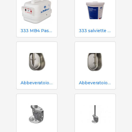
333 MB4 Pastore elettrico a batteria per cani e cavalli
333 salviette umidificate per scrofe durante l'inseminazione
Abbeveratoio Aco Funki per scrofe di grossa taglia Multi-Drinker MAXI
Abbeveratoio Aco Funki per scrofe Multi-Drinker MULTI