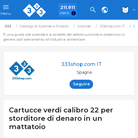
211.911
Utenti
Menu
333
Catalogo di Aziende e Prodotti
Aziende
333shop.com IT
Car
È una guida alle aziende e ai prodotti del settore suinicolo e zootecnico in
genere, dall'allevamento all'industria alimentare.
333shop.com IT
Spagna
Seguire
Cartucce verdi calibro 22 per
storditore di denaro in un
mattatoio