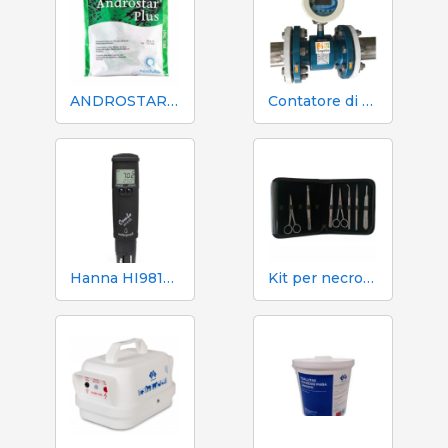
ANDROSTAR PLUS 47 g / 100 L - Prolungatore di sperma a lunga durata
Contatore di volume e azoto Mecaniques Segalés DN150
Hanna HI98130 pH, EC, TDS e tester di temperatura
Kit per necroscopia e dissezione 333 - 7 strumenti