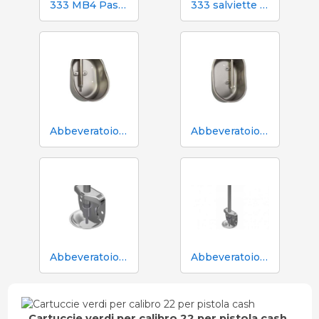
333 MB4 Pastore elettrico a batteria per cani e cavalli
333 salviette umidificate per scrofe durante l'inseminazione
Abbeveratoio Aco Funki per scrofe di grossa taglia Multi-Drinker MAXI
Abbeveratoio Aco Funki per scrofe Multi-Drinker MULTI
Abbeveratoio in acciaio inox Aco Funki per suinetti in box parto
Abbeveratoio in acciaio inox Aco Funki per suinetti in box parto, tubo da 36 cm
Cartuccie verdi per calibro 22 per pistola cash