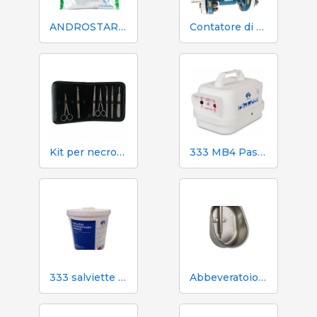
ANDROSTAR PLUS 47 g / 100 L - Prolungatore di sperma a lunga durata
Contatore di volume e azoto Mecaniques Segalés DN150
Kit per necroscopia e dissezione 333 - 7 strumenti
333 MB4 Pastore elettrico a batteria per cani e cavalli
333 salviette umidificate per scrofe durante l'inseminazione
Abbeveratoio Aco Funki per scrofe di grossa taglia Multi-Drinker MAXI