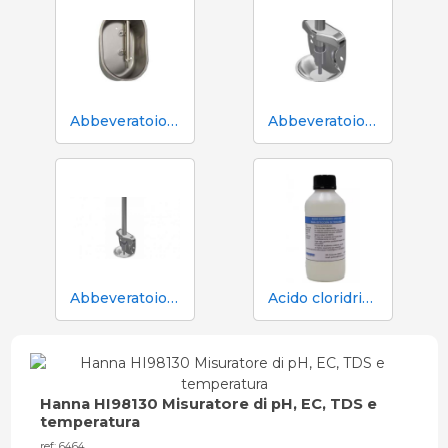
Abbeveratoio Aco Funki per scrofe Multi-Drinker MULTI
Abbeveratoio in acciaio inox Aco Funki per suinetti in box parto
Abbeveratoio in acciaio inox Aco Funki per suinetti in box parto, tubo da 36 cm
Acido cloridrico HCL 25% 1 L rilevamento di trichinella
Hanna HI98130 Misuratore di pH, EC, TDS e
temperatura
ref: 6464