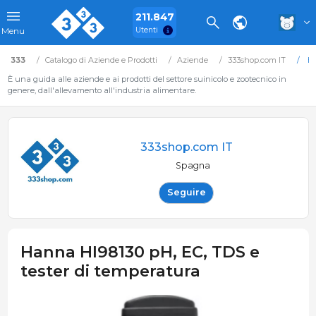
211.847
Utenti
Menu
333
Catalogo di Aziende e Prodotti
Aziende
333shop.com IT
Ha
È una guida alle aziende e ai prodotti del settore suinicolo e zootecnico in
genere, dall'allevamento all'industria alimentare.
333shop.com IT
Spagna
Seguire
Hanna HI98130 pH, EC, TDS e
tester di temperatura