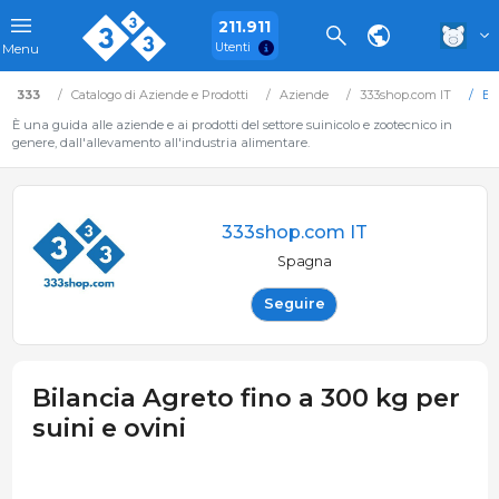
211.911
Utenti
Menu
333
Catalogo di Aziende e Prodotti
Aziende
333shop.com IT
Bil
È una guida alle aziende e ai prodotti del settore suinicolo e zootecnico in
genere, dall'allevamento all'industria alimentare.
333shop.com IT
Spagna
Seguire
Bilancia Agreto fino a 300 kg per
suini e ovini