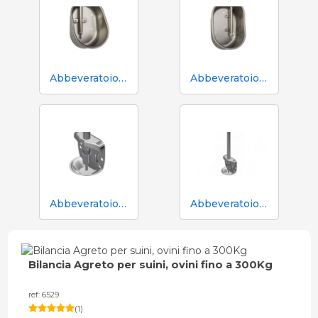
Abbeveratoio Aco Funki per scrofe di grossa taglia Multi-Drinker MAXI
Abbeveratoio Aco Funki per scrofe Multi-Drinker MULTI
Abbeveratoio in acciaio inox Aco Funki per suinetti in box parto
Abbeveratoio in acciaio inox Aco Funki per suinetti in box parto, tubo da 36 cm
Bilancia Agreto per suini, ovini fino a 300Kg
ref: 6529
(
1
)