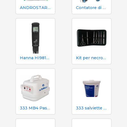
ANDROSTAR PLUS 47 g / 100 L - Prolungatore di sperma a lunga durata
Contatore di volume e azoto Mecaniques Segalés DN150
Hanna HI98130 pH, EC, TDS e tester di temperatura
Kit per necroscopia e dissezione 333 - 7 strumenti
333 MB4 Pastore elettrico a batteria per cani e cavalli
333 salviette umidificate per scrofe durante l'inseminazione