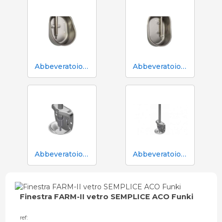
Abbeveratoio Aco Funki per scrofe di grossa taglia Multi-Drinker MAXI
Abbeveratoio Aco Funki per scrofe Multi-Drinker MULTI
Abbeveratoio in acciaio inox Aco Funki per suinetti in box parto
Abbeveratoio in acciaio inox Aco Funki per suinetti in box parto, tubo da 36 cm
Finestra FARM-II vetro SEMPLICE ACO Funki
ref: