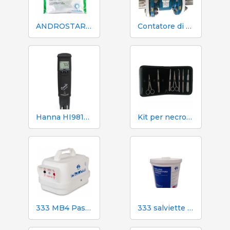
ANDROSTAR PLUS 47 g / 100 L - Prolungatore di sperma a lunga durata
Contatore di volume e azoto Mecaniques Segalés DN150
Hanna HI98130 pH, EC, TDS e tester di temperatura
Kit per necroscopia e dissezione 333 - 7 strumenti
333 MB4 Pastore elettrico a batteria per cani e cavalli
333 salviette umidificate per scrofe durante l'inseminazione