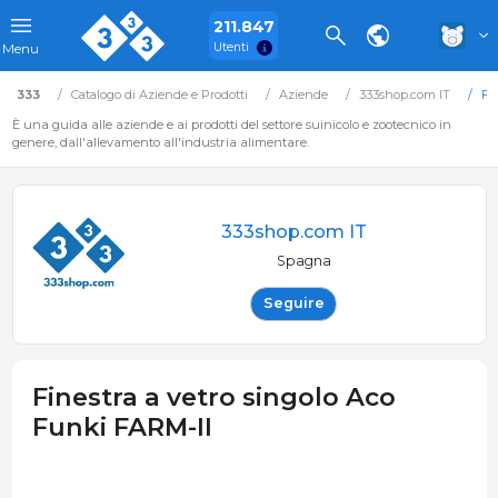
211.847
Utenti
Menu
333
Catalogo di Aziende e Prodotti
Aziende
333shop.com IT
Fi
È una guida alle aziende e ai prodotti del settore suinicolo e zootecnico in
genere, dall'allevamento all'industria alimentare.
333shop.com IT
Spagna
Seguire
Finestra a vetro singolo Aco
Funki FARM-II