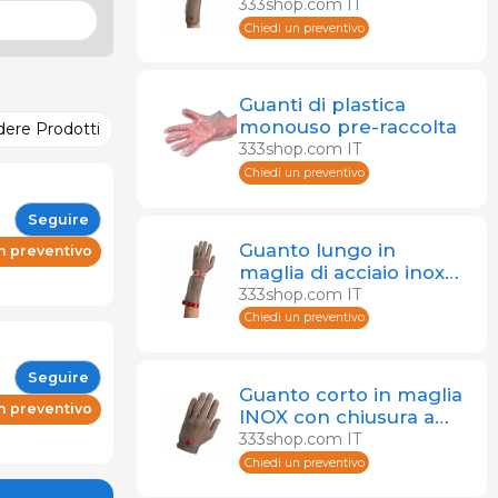
reversibile con
333shop.com IT
sistema a molla
Chiedi un preventivo
Guanti di plastica
monouso pre-raccolta
dere Prodotti
333shop.com IT
Chiedi un preventivo
Seguire
Guanto lungo in
n preventivo
maglia di acciaio inox
15 cm con cinturini
333shop.com IT
Chiedi un preventivo
Seguire
Guanto corto in maglia
n preventivo
INOX con chiusura a
molla
333shop.com IT
Chiedi un preventivo