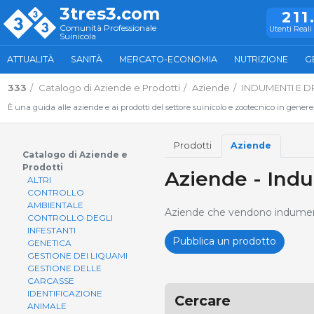
3tres3.com
211
Comunità Professionale
Utenti Reali 
Suinicola
ATTUALITÀ
SANITÀ
MERCATO-ECONOMIA
NUTRIZIONE
G
333
Catalogo di Aziende e Prodotti
Aziende
INDUMENTI E D
È una guida alle aziende e ai prodotti del settore suinicolo e zootecnico in genere
Prodotti
Aziende
Catalogo di Aziende e
Prodotti
Aziende - Indu
ALTRI
CONTROLLO
AMBIENTALE
Aziende che vendono indumenti
CONTROLLO DEGLI
INFESTANTI
Pubblica un prodotto
GENETICA
GESTIONE DEI LIQUAMI
GESTIONE DELLE
CARCASSE
IDENTIFICAZIONE
Cercare
ANIMALE