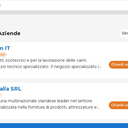
Aziende
Ve
m IT
nale
ti zootecnici e per la lavorazione delle carni.
Chiedi u
 specializzato. Il negozio specializzato in
re 120 marchi e fabbricanti
alia SRL
na multinazionale olandese leader nel settore
Chiedi u
alizzata nella fornitura di prodotti, attrezzature e
evamento professionale di animali (bovini, suini e
Fondata nel 1966, l&#