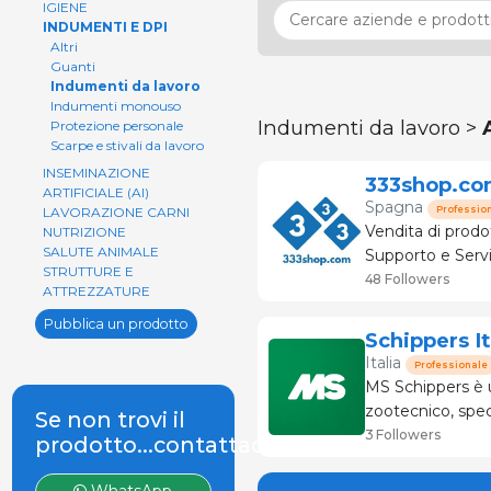
IGIENE
INDUMENTI E DPI
Altri
Guanti
Indumenti da lavoro
Indumenti monouso
Indumenti da lavoro >
Protezione personale
Scarpe e stivali da lavoro
INSEMINAZIONE
333shop.co
ARTIFICIALE (AI)
Spagna
Professio
LAVORAZIONE CARNI
Vendita di prodot
NUTRIZIONE
SALUTE ANIMALE
Supporto e Servizio tecnico
STRUTTURE E
suinicoltura. Olt
48 Followers
ATTREZZATURE
Pubblica un prodotto
Schippers It
Italia
Professionale
MS Schippers è u
zootecnico, speci
Se non trovi il
servizi per l'all
3 Followers
prodotto...contattaci
pollame). 