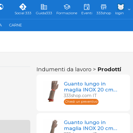
Social 333
Guida333
Formazione
Eventi
333shop
login
A
CARNE
Indumenti da lavoro >
Prodotti
Guanto lungo in
maglia INOX 20 cm
con cinturini
333shop.com IT
Chiedi un preventivo
Guanto lungo in
maglia INOX 20 cm