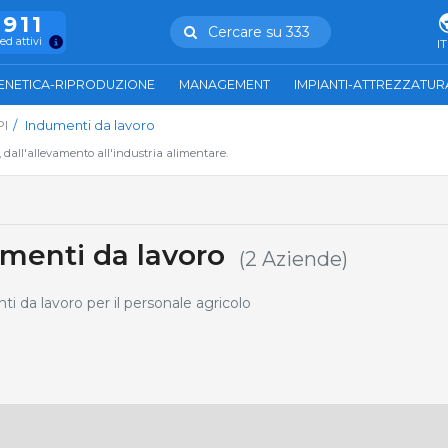
.911
Cercare su 333
ed attivi
IT
ENETICA-RIPRODUZIONE
MANAGEMENT
IMPIANTI-ATTREZZATUR
PI
Indumenti da lavoro
, dall'allevamento all'industria alimentare.
menti da lavoro
(2 Aziende)
 da lavoro per il personale agricolo