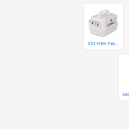
333 MB4 Pastore elettrico a batteria per cani e cavalli