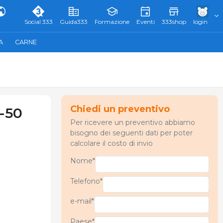
Social 333
Guida333
Formazione
Eventi
333shop
login
A
CARNE
Chiedi un preventivo
-50
Per ricevere un preventivo abbiamo
bisogno dei seguenti dati per poter
calcolare il costo di invio
Nome*
Telefono*
e-mail*
Paese*