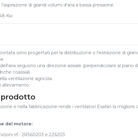
 l'aspirazione di grandi volumi d'aria a bassa pressione.
,48 Kw
 portata sono progettati per la distribuzione o l'estrazione di gran
one.
 dell'aria seguono una direzione assiale (perpendicolare al piano d
riche coassiali.
lla ventilazione agricola.
 di allevamento.
 prodotto
zione e nella fabbricazione rende i ventilatori Exafan la migliore 
ne del motore:
nizioni rif.- 2RS60203 e 2Z6203