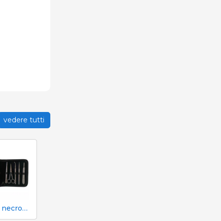
vedere tutti
Kit per necroscopia e dissezione 333 - 7 strumenti