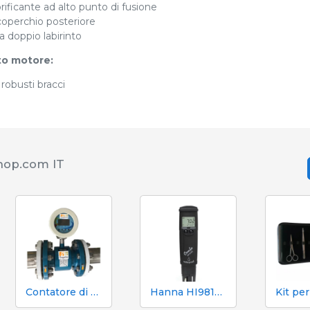
brificante ad alto punto di fusione
coperchio posteriore
a doppio labirinto
to motore:
robusti bracci
shop.com IT
Contatore di volume e azoto Mecaniques Segalés DN150
Hanna HI98130 pH, EC, TDS e tester di temperatura