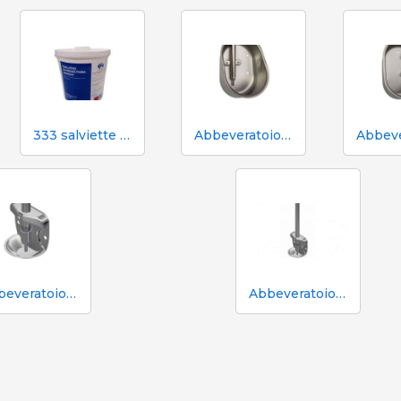
333 salviette umidificate per scrofe durante l'inseminazione
Abbeveratoio Aco Funki per scrofe di grossa taglia Multi-Drinker MAXI
Abbeveratoio in acciaio inox Aco Funki per suinetti in box parto
Abbeveratoio in acciaio inox Aco Funki per suinetti in box parto, tubo da 36 cm