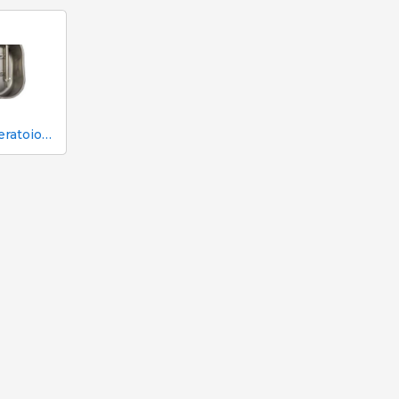
Abbeveratoio Aco Funki per scrofe Multi-Drinker MULTI