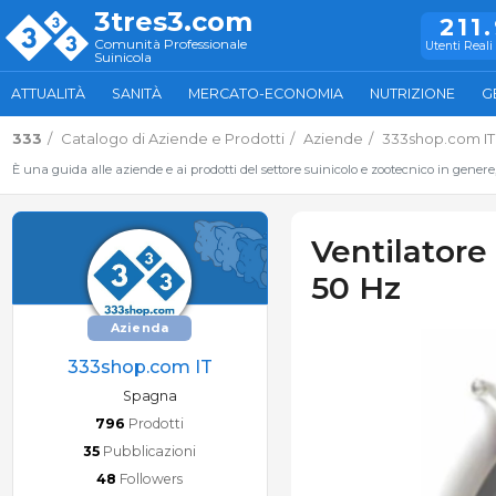
3tres3.com
211
Comunità Professionale
Utenti Reali 
Suinicola
ATTUALITÀ
SANITÀ
MERCATO-ECONOMIA
NUTRIZIONE
G
333
Catalogo di Aziende e Prodotti
Aziende
333shop.com IT
È una guida alle aziende e ai prodotti del settore suinicolo e zootecnico in genere
Ventilator
50 Hz
Azienda
333shop.com IT
Spagna
796
Prodotti
35
Pubblicazioni
48
Followers