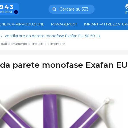
.943
Cercare su 333
ed attivi
IT
ENETICA-RIPRODUZIONE
MANAGEMENT
IMPIANTI-ATTREZZATUR
Ventilatore da parete monofase Exafan EU-50 50 Hz
, dall'allevamento all'industria alimentare.
e da parete monofase Exafan EU