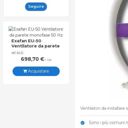
Seguire
Exafan EU-50
Ventilatore da parete
monofase 50 Hz
ref: 6412
698,70
€
+ iva
Acquistare
Ventilatori da installare s
Sono i più comuni ne