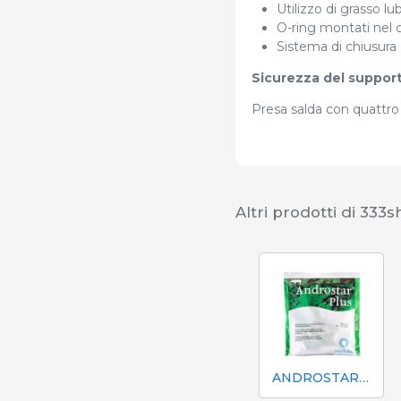
Utilizzo di grasso lu
O-ring montati nel 
Sistema di chiusura 
Sicurezza del suppor
Presa salda con quattro 
Altri prodotti di 333
ANDROSTAR PLUS 47 g / 100 L - Prolungatore di sperma a lunga durata