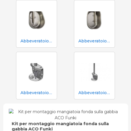
Abbeveratoio Aco Funki per scrofe di grossa taglia Multi-Drinker MAXI
Abbeveratoio Aco Funki per scrofe Multi-Drinker MULTI
Abbeveratoio in acciaio inox Aco Funki per suinetti in box parto
Abbeveratoio in acciaio inox Aco Funki per suinetti in box parto, tubo da 36 cm
Kit per montaggio mangiatoia fonda sulla
gabbia ACO Funki