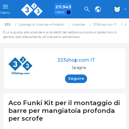
211.943
Utenti
Menu
333
Catalogo di Aziende e Prodotti
Aziende
333shop.com IT
Ac
È una guida alle aziende e ai prodotti del settore suinicolo e zootecnico in
genere, dall'allevamento all'industria alimentare.
333shop.com IT
Spagna
Seguire
Aco Funki Kit per il montaggio di
barre per mangiatoia profonda
per scrofe