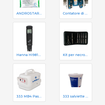
ANDROSTAR PLUS 47 g / 100 L - Prolungatore di sperma a lunga durata
Contatore di volume e azoto Mecaniques Segalés DN150
Hanna HI98130 pH, EC, TDS e tester di temperatura
Kit per necroscopia e dissezione 333 - 7 strumenti
333 MB4 Pastore elettrico a batteria per cani e cavalli
333 salviette umidificate per scrofe durante l'inseminazione