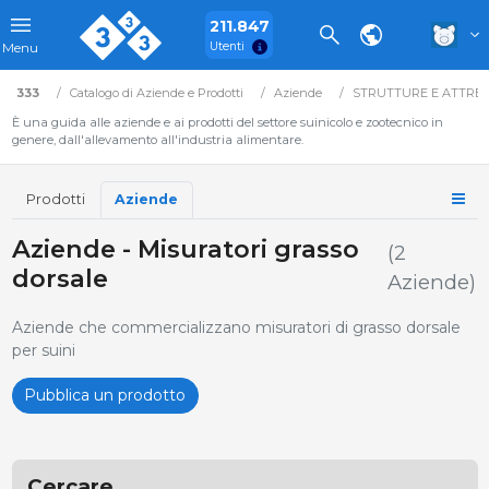
211.847
Utenti
Menu
333
Catalogo di Aziende e Prodotti
Aziende
STRUTTURE E ATTRE
È una guida alle aziende e ai prodotti del settore suinicolo e zootecnico in
genere, dall'allevamento all'industria alimentare.
Prodotti
Aziende
Aziende - Misuratori grasso
(2
dorsale
Aziende)
Aziende che commercializzano misuratori di grasso dorsale
per suini
Pubblica un prodotto
Cercare