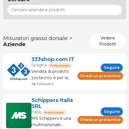
Misuratori grasso dorsale >
Vedere
Aziende
Prodotti
333shop.com IT
Spagna
Professionale
Seguire
Vendita di prodotti
Chiedi un preventivo
zootecnici e per la
lavorazione delle
48 Followers
carni. Supporto e
Servizio tecnico
Schippers Italia
specializzato. Il
SRL
negozio specializzato
Seguire
Italia
Professionale
in suinicoltura. Oltre
MS Schippers è una
Chiedi un preventivo
120 marchi e
multinazionale
fabbricanti