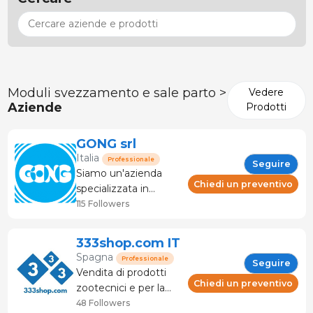
Moduli svezzamento e sale parto >
Vedere
Aziende
Prodotti
GONG srl
Italia
Professionale
Seguire
Siamo un'azienda
Chiedi un preventivo
specializzata in
attrezzature
115 Followers
zootecniche,
progettazione e
333shop.com IT
sviluppo di capannoni
Spagna
Professionale
Seguire
"chiavi in mano" in
Vendita di prodotti
campo suinicolo. In
Chiedi un preventivo
zootecnici e per la
campo suinicolo
lavorazione delle
48 Followers
offriamo attrezzature