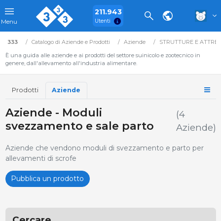
211.943
Utenti
Menu
333
Catalogo di Aziende e Prodotti
Aziende
STRUTTURE E ATTRE
È una guida alle aziende e ai prodotti del settore suinicolo e zootecnico in
genere, dall'allevamento all'industria alimentare.
Prodotti
Aziende
Aziende - Moduli
(4
svezzamento e sale parto
Aziende)
Aziende che vendono moduli di svezzamento e parto per
allevamenti di scrofe
Pubblica un prodotto
Cercare