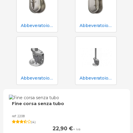
Abbeveratoio Aco Funki per scrofe di grossa taglia Multi-Drinker MAXI
Abbeveratoio Aco Funki per scrofe Multi-Drinker MULTI
Abbeveratoio in acciaio inox Aco Funki per suinetti in box parto
Abbeveratoio in acciaio inox Aco Funki per suinetti in box parto, tubo da 36 cm
Fine corsa senza tubo
ref: 2208
(
4
)
22,90
€
+ iva