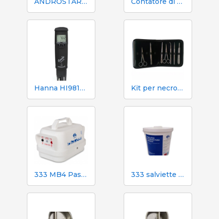
ANDROSTAR PLUS 47 g / 100 L - Prolungatore di sperma a lunga durata
Contatore di volume e azoto Mecaniques Segalés DN150
Hanna HI98130 pH, EC, TDS e tester di temperatura
Kit per necroscopia e dissezione 333 - 7 strumenti
333 MB4 Pastore elettrico a batteria per cani e cavalli
333 salviette umidificate per scrofe durante l'inseminazione