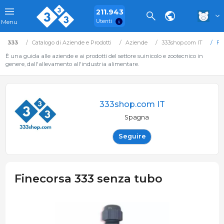
211.943
Utenti
Menu
333
Catalogo di Aziende e Prodotti
Aziende
333shop.com IT
Fi
È una guida alle aziende e ai prodotti del settore suinicolo e zootecnico in
genere, dall'allevamento all'industria alimentare.
333shop.com IT
Spagna
Seguire
Finecorsa 333 senza tubo