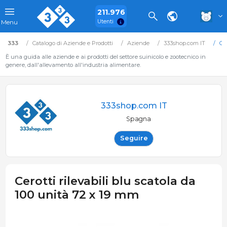
211.976
Utenti
Menu
333
Catalogo di Aziende e Prodotti
Aziende
333shop.com IT
Cer
È una guida alle aziende e ai prodotti del settore suinicolo e zootecnico in
genere, dall'allevamento all'industria alimentare.
333shop.com IT
Spagna
Seguire
Cerotti rilevabili blu scatola da
100 unità 72 x 19 mm