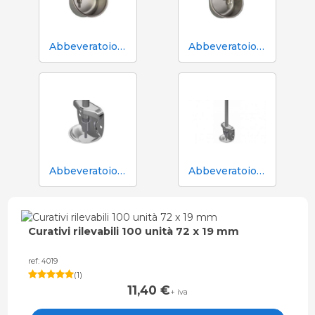
Abbeveratoio Aco Funki per scrofe di grossa taglia Multi-Drinker MAXI
Abbeveratoio Aco Funki per scrofe Multi-Drinker MULTI
Abbeveratoio in acciaio inox Aco Funki per suinetti in box parto
Abbeveratoio in acciaio inox Aco Funki per suinetti in box parto, tubo da 36 cm
Curativi rilevabili 100 unità 72 x 19 mm
ref: 4019
(
1
)
11,40
€
+ iva