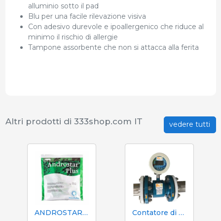
alluminio sotto il pad
Blu per una facile rilevazione visiva
Con adesivo durevole e ipoallergenico che riduce al
minimo il rischio di allergie
Tampone assorbente che non si attacca alla ferita
Altri prodotti di 333shop.com IT
vedere tutti
ANDROSTAR PLUS 47 g / 100 L - Prolungatore di sperma a lunga durata
Contatore di volume e azoto Mecaniques Segalés DN150