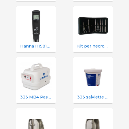
Hanna HI98130 pH, EC, TDS e tester di temperatura
Kit per necroscopia e dissezione 333 - 7 strumenti
333 MB4 Pastore elettrico a batteria per cani e cavalli
333 salviette umidificate per scrofe durante l'inseminazione