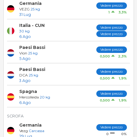
Germania
Vedere prezzo
VEZG
25 kg
3,3%
1
31 Lug
Italia - CUN
Vedere prezzo
30 kg
Vedere prezzo
6 Ago
Paesi Bassi
Vedere prezzo
Vion
25 kg
2,3%
0,500
5 Ago
Paesi Bassi
Vedere prezzo
DCA
25 kg
1,9%
0,500
3 Ago
Spagna
Vedere prezzo
Mercolleida
20 kg
1,9%
0,500
6 Ago
SCROFA
Germania
Vedere prezzo
Vezg
Carcassa
0%
0
29 Lug