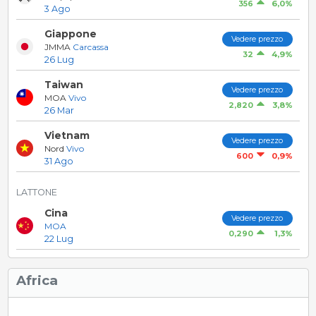
6,0%
356
3 Ago
Giappone
Vedere prezzo
JMMA
Carcassa
4,9%
32
26 Lug
Taiwan
Vedere prezzo
MOA
Vivo
3,8%
2,820
26 Mar
Vietnam
Vedere prezzo
Nord
Vivo
0,9%
600
31 Ago
LATTONE
Cina
Vedere prezzo
MOA
1,3%
0,290
22 Lug
Africa