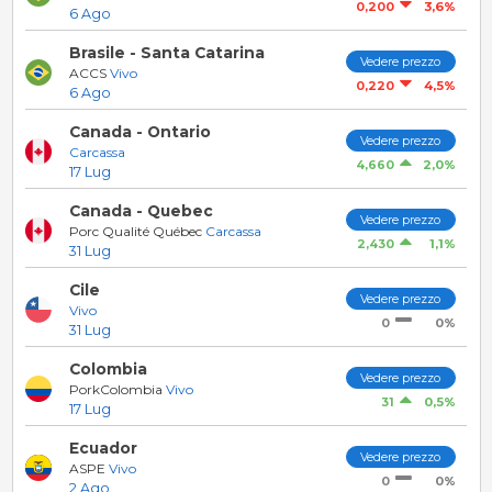
3,6%
0,200
6 Ago
Brasile - Santa Catarina
Vedere prezzo
ACCS
Vivo
4,5%
0,220
6 Ago
Canada - Ontario
Vedere prezzo
Carcassa
2,0%
4,660
17 Lug
Canada - Quebec
Vedere prezzo
Porc Qualité Québec
Carcassa
1,1%
2,430
31 Lug
Cile
Vedere prezzo
Vivo
0%
0
31 Lug
Colombia
Vedere prezzo
PorkColombia
Vivo
0,5%
31
17 Lug
Ecuador
Vedere prezzo
ASPE
Vivo
0%
0
2 Ago