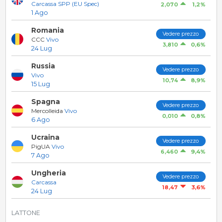
Carcassa SPP (EU Spec)
1,2%
2,070
1 Ago
Romania
Vedere prezzo
CCC
Vivo
0,6%
3,810
24 Lug
Russia
Vedere prezzo
Vivo
8,9%
10,74
15 Lug
Spagna
Vedere prezzo
Mercolleida
Vivo
0,8%
0,010
6 Ago
Ucraina
Vedere prezzo
PigUA
Vivo
9,4%
6,460
7 Ago
Ungheria
Vedere prezzo
Carcassa
3,6%
18,47
24 Lug
LATTONE