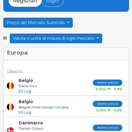
Registrati
login
Prezzi del Mercato Suinicolo
Valuta e unità di misura di ogni mercato
Europa
GRASSO
Belgio
Vedere prezzo
Danis
Vivo
3,9%
0,040
30 Lug
Belgio
Vedere prezzo
Belgian Pork Group
Carcassa
4,0%
0,050
30 Lug
Danimarca
Vedere prezzo
Danish Crown