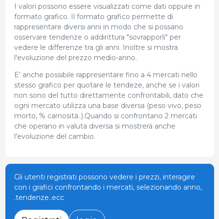
I valori possono essere visualizzati come dati oppure in
formato grafico. Il formato grafico permette di
rappresentare diversi anni in modo che si possano
osservare tendenze o addirittura "sovrapporli" per
vedere le differenze tra gli anni. Inoltre si mostra
l'evoluzione del prezzo medio-anno.
E' anche possibile rappresentare fino a 4 mercati nello
stesso grafico per quotare le tendeze, anche se i valori
non sono del tutto direttamente confrontabili, dato che
ogni mercato utilizza una base diversa (peso vivo, peso
morto, % carnosità..).Quando si confrontano 2 mercati
che operano in valuta diversa si mostrerà anche
l'evoluzione del cambio.
Gli utenti registrati possono vedere i prezzi, interagire
con i grafici confrontando i mercati, selezionando anno,
.tendenze..ecc