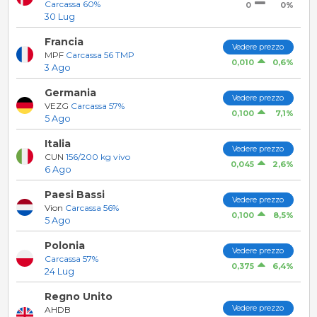
Carcassa 60%
0%
0
30 Lug
Francia
Vedere prezzo
MPF
Carcassa 56 TMP
0,6%
0,010
3 Ago
Germania
Vedere prezzo
VEZG
Carcassa 57%
7,1%
0,100
5 Ago
Italia
Vedere prezzo
CUN
156/200 kg vivo
2,6%
0,045
6 Ago
Paesi Bassi
Vedere prezzo
Vion
Carcassa 56%
8,5%
0,100
5 Ago
Polonia
Vedere prezzo
Carcassa 57%
6,4%
0,375
24 Lug
Regno Unito
Vedere prezzo
AHDB